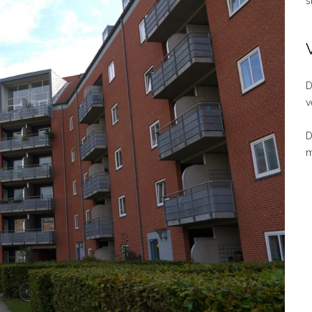
s
D
v
​
m