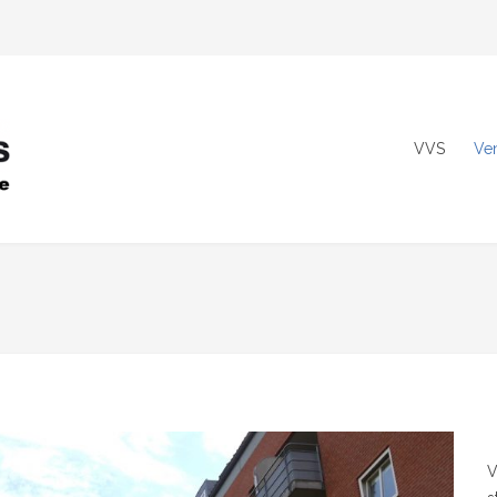
VVS
Ven
V