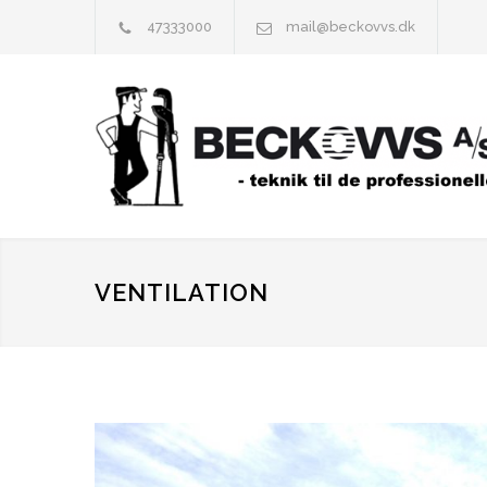
47333000
mail@beckovvs.dk
VENTILATION