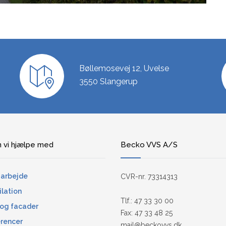
Bøllemosevej 12, Uvelse
3550 Slangerup
 vi hjælpe med
Becko VVS A/S
arbejde
CVR-nr. 73314313
ilation
Tlf.: 47 33 30 00
og facader
Fax: 47 33 48 25
rencer
mail@beckovvs.dk