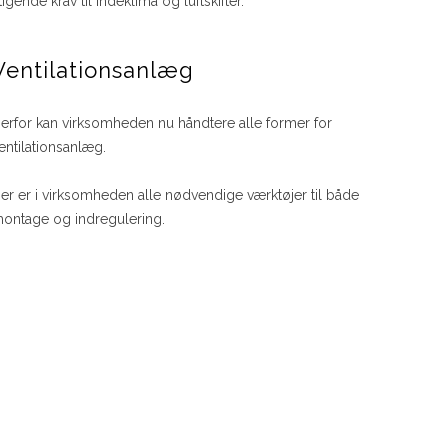
tigende krav til indeklima og luftskifter.
Ventilationsanlæg
erfor kan virksomheden nu håndtere alle former for
entilationsanlæg.
Der er i virksomheden alle nødvendige værktøjer til både
ontage og indregulering.​