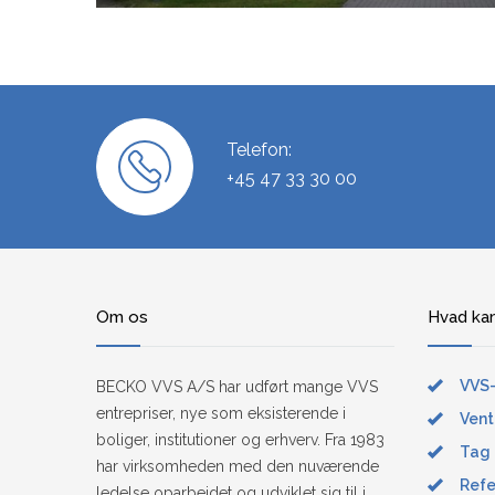
Telefon:
+45 47 33 30 00
Om os
Hvad kan
VVS-
BECKO VVS A/S har udført mange VVS
entrepriser, nye som eksisterende i
Vent
boliger, institutioner og erhverv. Fra 1983
Tag 
har virksomheden med den nuværende
Refe
ledelse oparbejdet og udviklet sig til i