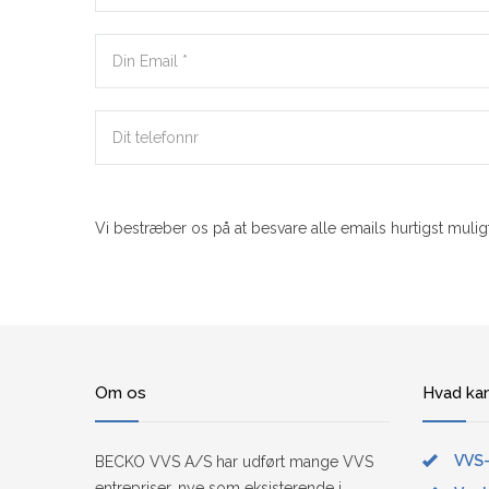
Vi bestræber os på at besvare alle emails hurtigst muligt
Om os
Hvad kan
VVS-
BECKO VVS A/S har udført mange VVS
entrepriser, nye som eksisterende i