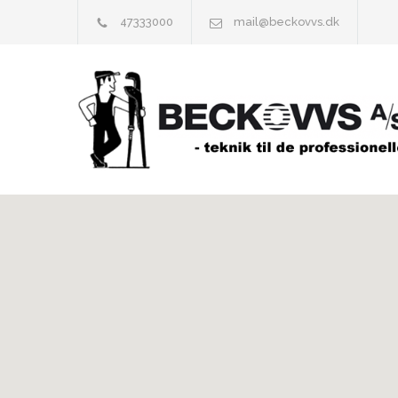
47333000
mail@beckovvs.dk